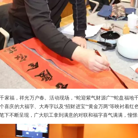
千家福，祥光万户春。活动现场，
“蛇迎紫气财源广”“蛇盘福地
个喜庆的大福字、大寿字以及“招财进宝”“黄金万两”等映衬着
笔下不断呈现，广大职工拿到满意的对联和福字喜气满满，憧憬