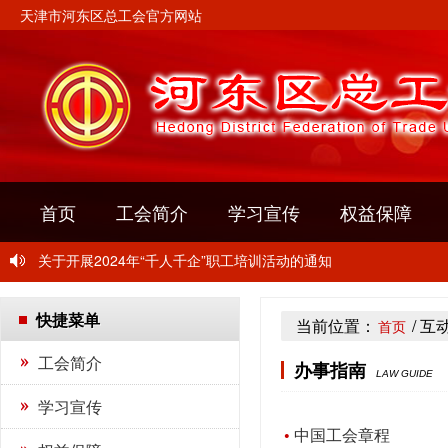
天津市河东区总工会官方网站
关于转发《关于开展2024年“玫瑰书香”女职工主题阅读活动的通
首页
工会简介
学习宣传
权益保障
关于举办“中国梦·劳动美” 2024年河东区职工摄影比赛的通知
关于开展2024年“千人千企”职工培训活动的通知
关于转发《关于开展2024年“玫瑰书香”女职工主题阅读活动的通
快捷菜单
当前位置：
/ 互
首页
关于举办“中国梦·劳动美” 2024年河东区职工摄影比赛的通知
工会简介
办事指南
LAW GUIDE
关于开展2024年“千人千企”职工培训活动的通知
学习宣传
中国工会章程